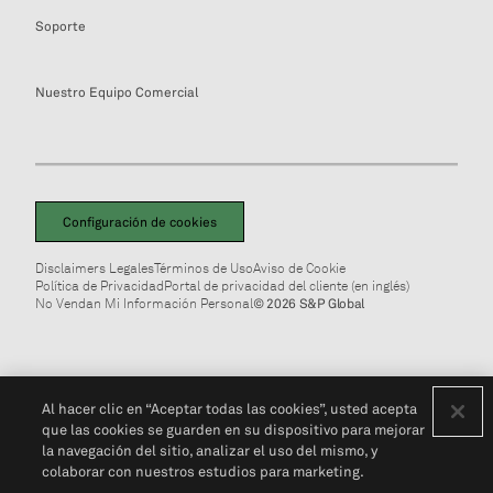
Soporte
Nuestro Equipo Comercial
Configuración de cookies
Disclaimers Legales
Términos de Uso
Aviso de Cookie
Política de Privacidad
Portal de privacidad del cliente (en inglés)
No Vendan Mi Información Personal
© 2026 S&P Global
Al hacer clic en “Aceptar todas las cookies”, usted acepta
que las cookies se guarden en su dispositivo para mejorar
la navegación del sitio, analizar el uso del mismo, y
colaborar con nuestros estudios para marketing.