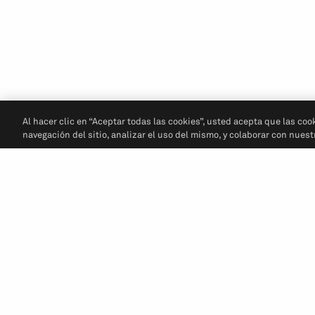
Al hacer clic en “Aceptar todas las cookies”, usted acepta que las coo
navegación del sitio, analizar el uso del mismo, y colaborar con nues