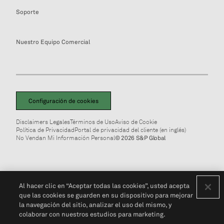
Soporte
Nuestro Equipo Comercial
Configuración de cookies
Disclaimers Legales
Términos de Uso
Aviso de Cookie
Política de Privacidad
Portal de privacidad del cliente (en inglés)
No Vendan Mi Información Personal
© 2026 S&P Global
Al hacer clic en “Aceptar todas las cookies”, usted acepta
que las cookies se guarden en su dispositivo para mejorar
la navegación del sitio, analizar el uso del mismo, y
colaborar con nuestros estudios para marketing.