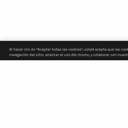
Al hacer clic en “Aceptar todas las cookies”, usted acepta que las coo
navegación del sitio, analizar el uso del mismo, y colaborar con nues