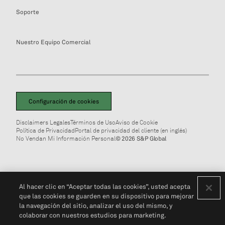
Soporte
Nuestro Equipo Comercial
Configuración de cookies
Disclaimers Legales
Términos de Uso
Aviso de Cookie
Política de Privacidad
Portal de privacidad del cliente (en inglés)
No Vendan Mi Información Personal
© 2026 S&P Global
Al hacer clic en “Aceptar todas las cookies”, usted acepta
que las cookies se guarden en su dispositivo para mejorar
la navegación del sitio, analizar el uso del mismo, y
colaborar con nuestros estudios para marketing.