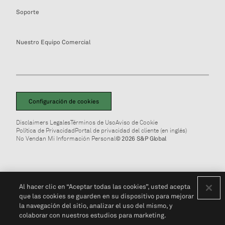
Soporte
Nuestro Equipo Comercial
Configuración de cookies
Disclaimers Legales
Términos de Uso
Aviso de Cookie
Política de Privacidad
Portal de privacidad del cliente (en inglés)
No Vendan Mi Información Personal
© 2026 S&P Global
Al hacer clic en “Aceptar todas las cookies”, usted acepta
que las cookies se guarden en su dispositivo para mejorar
la navegación del sitio, analizar el uso del mismo, y
colaborar con nuestros estudios para marketing.