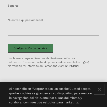
Soporte
Nuestro Equipo Comercial
Configuración de cookies
Disclaimers Legales
Términos de Uso
Aviso de Cookie
Política de Privacidad
Portal de privacidad del cliente (en inglés)
No Vendan Mi Información Personal
© 2026 S&P Global
Al hacer clic en “Aceptar todas las cookies”, usted acepta
que las cookies se guarden en su dispositivo para mejorar
la navegación del sitio, analizar el uso del mismo, y
colaborar con nuestros estudios para marketing.