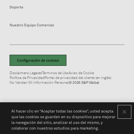
Soporte
Nuestro Equipo Comercial
Configuración de cookies
Disclaimers Legales
Términos de Uso
Aviso de Cookie
Política de Privacidad
Portal de privacidad del cliente (en inglés)
No Vendan Mi Información Personal
© 2026 S&P Global
Al hacer clic en “Aceptar todas las cookies”, usted acepta
que las cookies se guarden en su dispositivo para mejorar
la navegación del sitio, analizar el uso del mismo, y
colaborar con nuestros estudios para marketing.