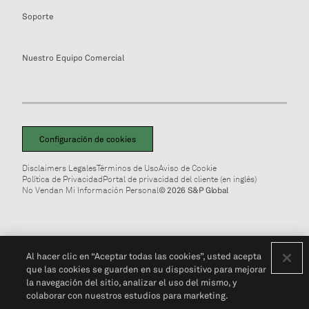
Soporte
Nuestro Equipo Comercial
Configuración de cookies
Disclaimers Legales
Términos de Uso
Aviso de Cookie
Política de Privacidad
Portal de privacidad del cliente (en inglés)
No Vendan Mi Información Personal
© 2026 S&P Global
Al hacer clic en “Aceptar todas las cookies”, usted acepta
que las cookies se guarden en su dispositivo para mejorar
la navegación del sitio, analizar el uso del mismo, y
colaborar con nuestros estudios para marketing.