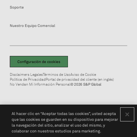
Soporte
Nuestro Equipo Comercial
Configuración de cookies
Disclaimers Legales
Términos de Uso
Aviso de Cookie
Política de Privacidad
Portal de privacidad del cliente (en inglés)
No Vendan Mi Información Personal
© 2026 S&P Global
Al hacer clic en “Aceptar todas las cookies”, usted acepta
que las cookies se guarden en su dispositivo para mejorar
la navegación del sitio, analizar el uso del mismo, y
colaborar con nuestros estudios para marketing.