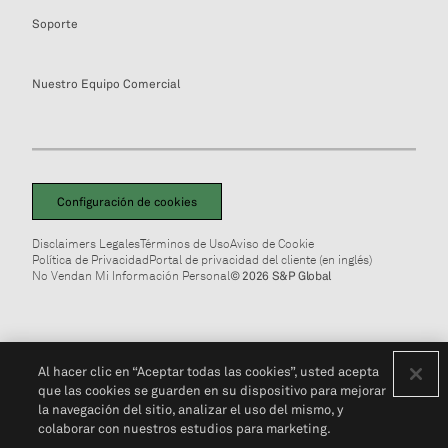
Soporte
Nuestro Equipo Comercial
Configuración de cookies
Disclaimers Legales
Términos de Uso
Aviso de Cookie
Política de Privacidad
Portal de privacidad del cliente (en inglés)
No Vendan Mi Información Personal
© 2026 S&P Global
Al hacer clic en “Aceptar todas las cookies”, usted acepta
que las cookies se guarden en su dispositivo para mejorar
la navegación del sitio, analizar el uso del mismo, y
colaborar con nuestros estudios para marketing.