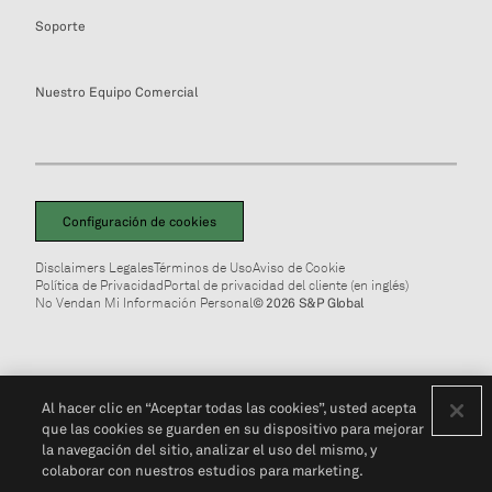
Soporte
Nuestro Equipo Comercial
Configuración de cookies
Disclaimers Legales
Términos de Uso
Aviso de Cookie
Política de Privacidad
Portal de privacidad del cliente (en inglés)
No Vendan Mi Información Personal
© 2026 S&P Global
Al hacer clic en “Aceptar todas las cookies”, usted acepta
que las cookies se guarden en su dispositivo para mejorar
la navegación del sitio, analizar el uso del mismo, y
colaborar con nuestros estudios para marketing.