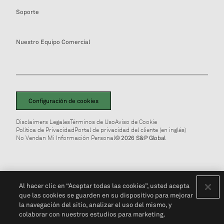
Soporte
Nuestro Equipo Comercial
Configuración de cookies
Disclaimers Legales
Términos de Uso
Aviso de Cookie
Política de Privacidad
Portal de privacidad del cliente (en inglés)
No Vendan Mi Información Personal
© 2026 S&P Global
Al hacer clic en “Aceptar todas las cookies”, usted acepta
que las cookies se guarden en su dispositivo para mejorar
la navegación del sitio, analizar el uso del mismo, y
colaborar con nuestros estudios para marketing.