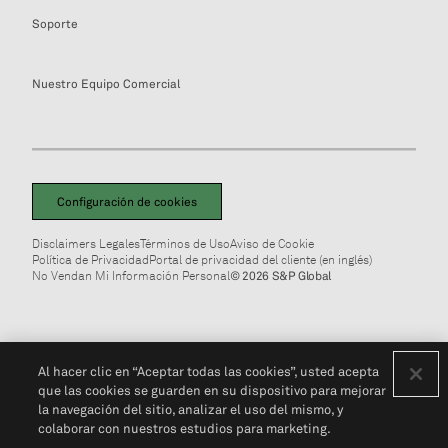
Soporte
Nuestro Equipo Comercial
Configuración de cookies
Disclaimers Legales
Términos de Uso
Aviso de Cookie
Política de Privacidad
Portal de privacidad del cliente (en inglés)
No Vendan Mi Información Personal
© 2026 S&P Global
Al hacer clic en “Aceptar todas las cookies”, usted acepta
que las cookies se guarden en su dispositivo para mejorar
la navegación del sitio, analizar el uso del mismo, y
colaborar con nuestros estudios para marketing.