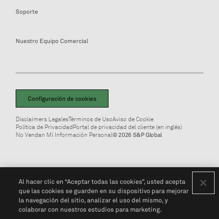
Soporte
Nuestro Equipo Comercial
Configuración de cookies
Disclaimers Legales
Términos de Uso
Aviso de Cookie
Política de Privacidad
Portal de privacidad del cliente (en inglés)
No Vendan Mi Información Personal
© 2026 S&P Global
Al hacer clic en “Aceptar todas las cookies”, usted acepta
que las cookies se guarden en su dispositivo para mejorar
la navegación del sitio, analizar el uso del mismo, y
colaborar con nuestros estudios para marketing.