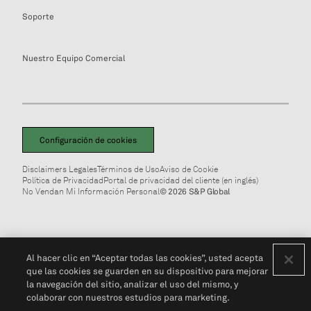
Soporte
Nuestro Equipo Comercial
Configuración de cookies
Disclaimers Legales
Términos de Uso
Aviso de Cookie
Política de Privacidad
Portal de privacidad del cliente (en inglés)
No Vendan Mi Información Personal
© 2026 S&P Global
Al hacer clic en “Aceptar todas las cookies”, usted acepta
que las cookies se guarden en su dispositivo para mejorar
la navegación del sitio, analizar el uso del mismo, y
colaborar con nuestros estudios para marketing.