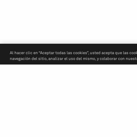
Al hacer clic en “Aceptar todas las cookies”, usted acepta que las coo
navegación del sitio, analizar el uso del mismo, y colaborar con nues