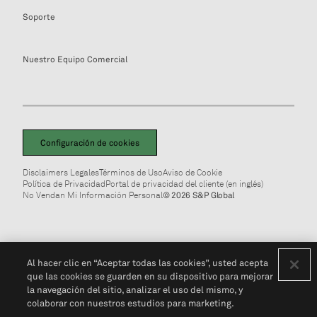
Soporte
Nuestro Equipo Comercial
Configuración de cookies
Disclaimers Legales
Términos de Uso
Aviso de Cookie
Política de Privacidad
Portal de privacidad del cliente (en inglés)
No Vendan Mi Información Personal
© 2026 S&P Global
Al hacer clic en “Aceptar todas las cookies”, usted acepta
que las cookies se guarden en su dispositivo para mejorar
la navegación del sitio, analizar el uso del mismo, y
colaborar con nuestros estudios para marketing.