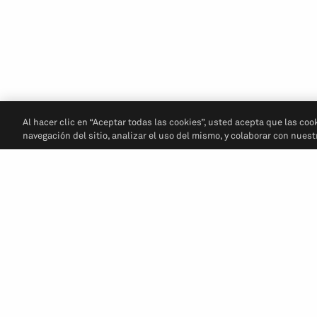
Al hacer clic en “Aceptar todas las cookies”, usted acepta que las coo
navegación del sitio, analizar el uso del mismo, y colaborar con nues