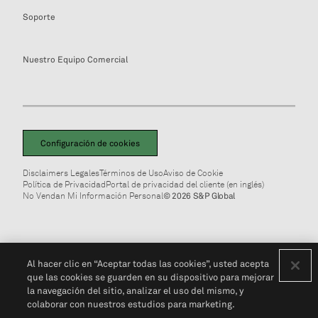
Soporte
Nuestro Equipo Comercial
Configuración de cookies
Disclaimers Legales
Términos de Uso
Aviso de Cookie
Política de Privacidad
Portal de privacidad del cliente (en inglés)
No Vendan Mi Información Personal
© 2026 S&P Global
Al hacer clic en “Aceptar todas las cookies”, usted acepta
que las cookies se guarden en su dispositivo para mejorar
la navegación del sitio, analizar el uso del mismo, y
colaborar con nuestros estudios para marketing.