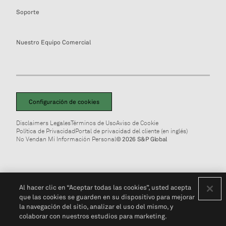
Soporte
Nuestro Equipo Comercial
Configuración de cookies
Disclaimers Legales
Términos de Uso
Aviso de Cookie
Política de Privacidad
Portal de privacidad del cliente (en inglés)
No Vendan Mi Información Personal
© 2026 S&P Global
Al hacer clic en “Aceptar todas las cookies”, usted acepta
que las cookies se guarden en su dispositivo para mejorar
la navegación del sitio, analizar el uso del mismo, y
colaborar con nuestros estudios para marketing.