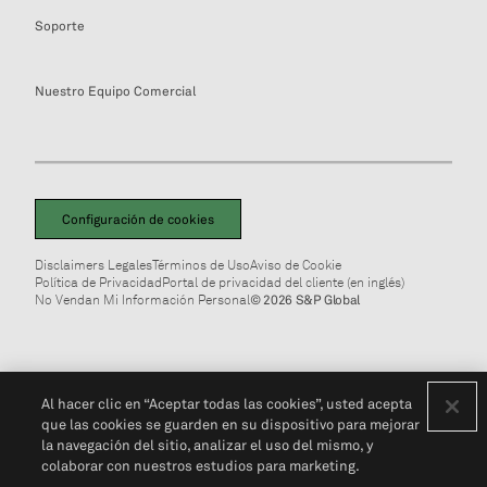
Soporte
Nuestro Equipo Comercial
Configuración de cookies
Disclaimers Legales
Términos de Uso
Aviso de Cookie
Política de Privacidad
Portal de privacidad del cliente (en inglés)
No Vendan Mi Información Personal
© 2026 S&P Global
Al hacer clic en “Aceptar todas las cookies”, usted acepta
que las cookies se guarden en su dispositivo para mejorar
la navegación del sitio, analizar el uso del mismo, y
colaborar con nuestros estudios para marketing.