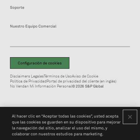
Soporte
Nuestro Equipo Comercial
Configuración de cookies
Disclaimers Legales
Términos de Uso
Aviso de Cookie
Política de Privacidad
Portal de privacidad del cliente (en inglés)
No Vendan Mi Información Personal
© 2026 S&P Global
Al hacer clic en “Aceptar todas las cookies”, usted acepta
que las cookies se guarden en su dispositivo para mejorar
la navegación del sitio, analizar el uso del mismo, y
colaborar con nuestros estudios para marketing.