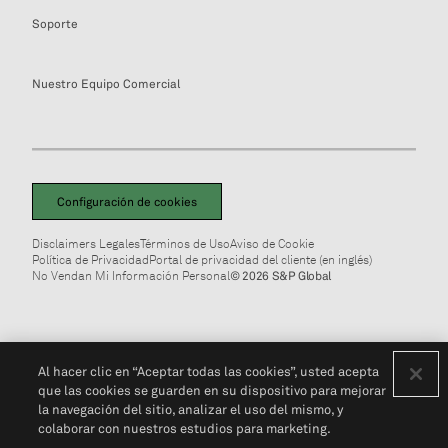
Soporte
Nuestro Equipo Comercial
Configuración de cookies
Disclaimers Legales
Términos de Uso
Aviso de Cookie
Política de Privacidad
Portal de privacidad del cliente (en inglés)
No Vendan Mi Información Personal
© 2026 S&P Global
Al hacer clic en “Aceptar todas las cookies”, usted acepta
que las cookies se guarden en su dispositivo para mejorar
la navegación del sitio, analizar el uso del mismo, y
colaborar con nuestros estudios para marketing.