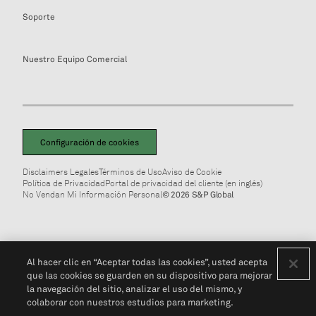
Soporte
Nuestro Equipo Comercial
Configuración de cookies
Disclaimers Legales
Términos de Uso
Aviso de Cookie
Política de Privacidad
Portal de privacidad del cliente (en inglés)
No Vendan Mi Información Personal
© 2026 S&P Global
Al hacer clic en “Aceptar todas las cookies”, usted acepta
que las cookies se guarden en su dispositivo para mejorar
la navegación del sitio, analizar el uso del mismo, y
colaborar con nuestros estudios para marketing.