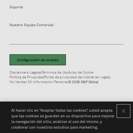
Soporte
Nuestro Equipo Comercial
Configuración de cookies
Disclaimers Legales
Términos de Uso
Aviso de Cookie
Política de Privacidad
Portal de privacidad del cliente (en inglés)
No Vendan Mi Información Personal
© 2026 S&P Global
Al hacer clic en “Aceptar todas las cookies”, usted acepta
que las cookies se guarden en su dispositivo para mejorar
la navegación del sitio, analizar el uso del mismo, y
colaborar con nuestros estudios para marketing.