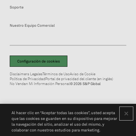
Soporte
Nuestro Equipo Comercial
Configuración de cookies
Disclaimers Legales
Términos de Uso
Aviso de Cookie
Política de Privacidad
Portal de privacidad del cliente (en inglés)
No Vendan Mi Información Personal
© 2026 S&P Global
Al hacer clic en “Aceptar todas las cookies”, usted acepta
que las cookies se guarden en su dispositivo para mejorar
la navegación del sitio, analizar el uso del mismo, y
colaborar con nuestros estudios para marketing.