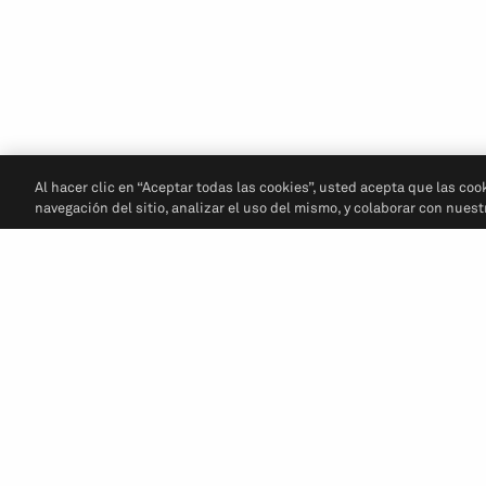
Al hacer clic en “Aceptar todas las cookies”, usted acepta que las coo
navegación del sitio, analizar el uso del mismo, y colaborar con nues