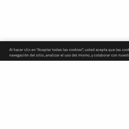
Al hacer clic en “Aceptar todas las cookies”, usted acepta que las coo
navegación del sitio, analizar el uso del mismo, y colaborar con nues