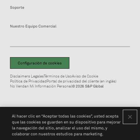
Soporte
Nuestro Equipo Comercial
Configuración de cookies
Disclaimers Legales
Términos de Uso
Aviso de Cookie
Política de Privacidad
Portal de privacidad del cliente (en inglés)
No Vendan Mi Información Personal
© 2026 S&P Global
Al hacer clic en “Aceptar todas las cookies”, usted acepta
que las cookies se guarden en su dispositivo para mejorar
la navegación del sitio, analizar el uso del mismo, y
colaborar con nuestros estudios para marketing.