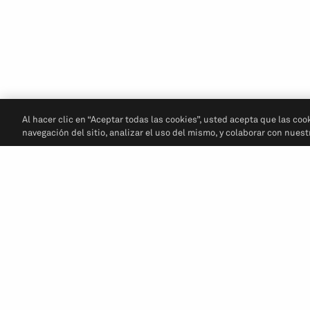
Al hacer clic en “Aceptar todas las cookies”, usted acepta que las coo
navegación del sitio, analizar el uso del mismo, y colaborar con nues