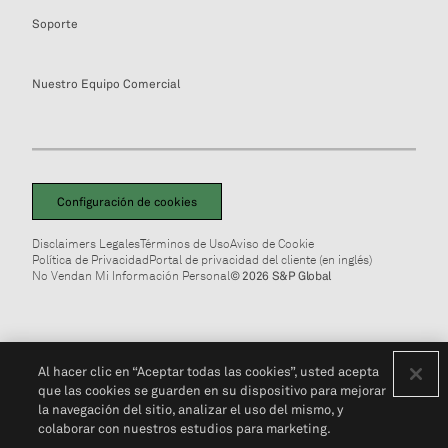
Soporte
Nuestro Equipo Comercial
Configuración de cookies
Disclaimers Legales
Términos de Uso
Aviso de Cookie
Política de Privacidad
Portal de privacidad del cliente (en inglés)
No Vendan Mi Información Personal
© 2026 S&P Global
Al hacer clic en “Aceptar todas las cookies”, usted acepta
que las cookies se guarden en su dispositivo para mejorar
la navegación del sitio, analizar el uso del mismo, y
colaborar con nuestros estudios para marketing.