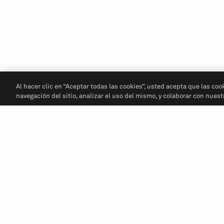
Al hacer clic en “Aceptar todas las cookies”, usted acepta que las coo
navegación del sitio, analizar el uso del mismo, y colaborar con nues